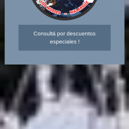
HOME
Consultá por descuentos
especiales !
NOSOTROS
SERVICIOS
TARIFAS PREVENTA
RESERVAS